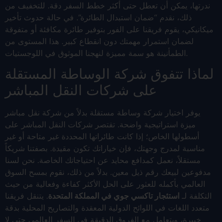
ندرتها، يمكن أن تعطل حتى أكثر خطط السفر دقة. للتخفيف من
ذلك، نقدم “ضمان استبدال الطائرة”. في حالة حدوث تأخير
ميكانيكي، يقوم فريقنا على الفور بتوفير طائرة مكافئة أو متفوقة
لضمان استمرار مهمتك دون انقطاع كبير. هذا المستوى من
الطمأنينة هو سمة مميزة لنهجنا الموثوق في اللوجستيات.
لماذا تتفوق شركة الوساطة المستقلة
على شركات النقل المباشر
يوفر اختيار شركة وساطة مستقلة بدلاً من شركة نقل مباشر
ميزة استراتيجية واضحة. تقتصر شركات النقل المباشر على
أسطولها الخاص؛ إذا كانت طائراتها المحددة غير متاحة أو غير
مناسبة لمدرج وجهتك، فإن خياراتك تكون مقيدة. بصفتنا شريكاً
مستقلاً، نعمل كمدافع محايد عن احتياجاتك الخاصة. نحن لسنا
مدفوعين لبيعك رقم ذيل معين. بدلاً من ذلك، نقوم بمسح السوق
العالمي بأكمله للعثور على الحل الأكثر كفاءة وفعالية من حيث
التكلفة لـ
استئجار تاكسي جوي في المملكة المتحدة
. يتنقل فريقنا
متعدد اللغات في اللوائح الدولية المعقدة والتصاريح المحلية بدقة
خبيرة، ويتعامل مع الفروق الدقيقة في السفر العالمي حتى لا