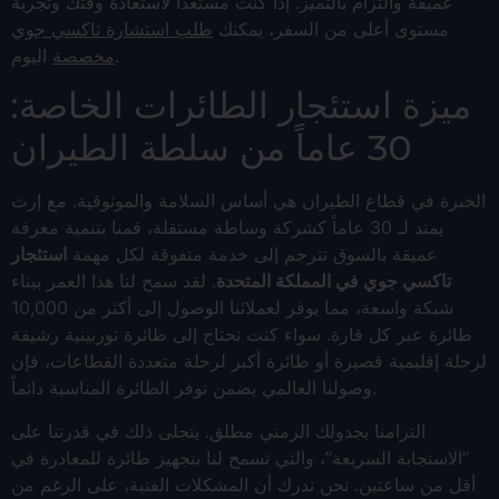
عميقة والتزام بالتميز. إذا كنت مستعداً لاستعادة وقتك وتجربة
مستوى أعلى من السفر، يمكنك
طلب استشارة تاكسي جوي
اليوم.
مخصصة
ميزة استئجار الطائرات الخاصة:
30 عاماً من سلطة الطيران
الخبرة في قطاع الطيران هي أساس السلامة والموثوقية. مع إرث
يمتد لـ 30 عاماً كشركة وساطة مستقلة، قمنا بتنمية معرفة
عميقة بالسوق تترجم إلى خدمة متفوقة لكل مهمة
استئجار
تاكسي جوي في المملكة المتحدة
. لقد سمح لنا هذا العمر ببناء
شبكة واسعة، مما يوفر لعملائنا الوصول إلى أكثر من 10,000
طائرة عبر كل قارة. سواء كنت تحتاج إلى طائرة توربينية رشيقة
لرحلة إقليمية قصيرة أو طائرة أكبر لرحلة متعددة القطاعات، فإن
وصولنا العالمي يضمن توفر الطائرة المناسبة دائماً.
التزامنا بجدولك الزمني مطلق. يتجلى ذلك في قدرتنا على
“الاستجابة السريعة”، والتي تسمح لنا بتجهيز طائرة للمغادرة في
أقل من ساعتين. نحن ندرك أن المشكلات الفنية، على الرغم من