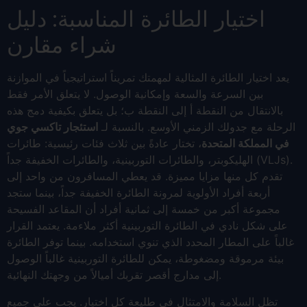
اختيار الطائرة المناسبة: دليل
شراء مقارن
يعد اختيار الطائرة المثالية لمهمتك تمريناً استراتيجياً في الموازنة
بين السرعة والسعة وإمكانية الوصول. لا يتعلق الأمر فقط
بالانتقال من النقطة أ إلى النقطة ب؛ بل يتعلق بكيفية دمج هذه
الرحلة مع جدولك الزمني الأوسع. بالنسبة لـ
استئجار تاكسي جوي
في المملكة المتحدة
، تختار عادةً بين ثلاث فئات رئيسية: طائرات
الهليكوبتر، والطائرات التوربينية، والطائرات الخفيفة جداً (VLJs).
تقدم كل منها مزايا مميزة. قد يعطي المسافرون من واحد إلى
أربعة أفراد الأولوية لمرونة الطائرة الخفيفة جداً، بينما ستجد
مجموعة أكبر من خمسة إلى ثمانية أفراد أن المقاعد الفسيحة
على شكل نادي في الطائرة التوربينية أكثر ملاءمة. يعتمد القرار
غالباً على المطار المحدد الذي تنوي استخدامه. بينما توفر الطائرة
بيئة مرموقة ومضغوطة، يمكن للطائرة التوربينية غالباً الوصول
إلى مدارج أقصر تقربك أميالاً من وجهتك النهائية.
تظل السلامة والامتثال في طليعة كل اختيار. يجب على جميع