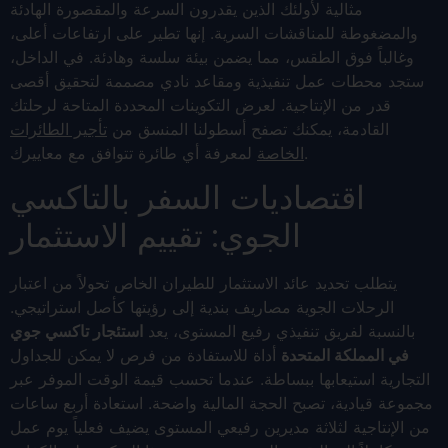
مثالية لأولئك الذين يقدرون السرعة والمقصورة الهادئة
والمضغوطة للمناقشات السرية. إنها تطير على ارتفاعات أعلى،
وغالباً فوق الطقس، مما يضمن بيئة سلسة وهادئة. في الداخل،
ستجد محطات عمل تنفيذية ومقاعد نادي مصممة لتحقيق أقصى
قدر من الإنتاجية. لعرض التكوينات المحددة المتاحة لرحلتك
القادمة، يمكنك تصفح أسطولنا المنسق من
تأجير الطائرات
لمعرفة أي طائرة تتوافق مع معاييرك.
الخاصة
اقتصاديات السفر بالتاكسي
الجوي: تقييم الاستثمار
يتطلب تحديد عائد الاستثمار للطيران الخاص تحولاً من اعتبار
الرحلات الجوية مصاريف بندية إلى رؤيتها كأصل استراتيجي.
بالنسبة لفريق تنفيذي رفيع المستوى، يعد
استئجار تاكسي جوي
في المملكة المتحدة
أداة للاستفادة من فرص لا يمكن للجداول
التجارية استيعابها ببساطة. عندما تحسب قيمة الوقت الموفر عبر
مجموعة قيادية، تصبح الحجة المالية واضحة. استعادة أربع ساعات
من الإنتاجية لثلاثة مديرين رفيعي المستوى يضيف فعلياً يوم عمل