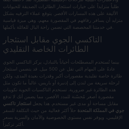
طلباً متزايداً على خيارات استئجار الطائرات الصديقة للحيوانات
الأليفة على هذه المسارات الأقصر. يتوقع عملاء الترفيه بشكل
متزايد أن يسافر رفاقهم في المقصورة معهم، وهي ميزة قياسية
في خدمتنا المخصصة التي تضمن راحة البال للعائلة بأكملها.
التاكسي الجوي مقابل استئجار
الطائرات الخاصة التقليدي
بينما تُستخدم المصطلحات أحياناً بالتبادل، يركز التاكسي الجوي
عادةً على المهام التي تقل عن 500 ميل. قد يتضمن استئجار
طائرة خاصة تقليدية مقصورات أكبر وقدرات بعيدة المدى، ولكن
لرحلة سريعة من لندن إلى إدنبرة أو باريس، غالباً ما تكون مثل
هذه الطائرة غير ضرورية. تستخدم التاكسيات الجوية تكوينات
مقصورة أصغر مُحسّنة للمدد الأقصر، مما يضمن أنك لا تدفع
مقابل مساحة أو مدى غير مستخدم. هذا يجعل
استئجار تاكسي
جوي في المملكة المتحدة
حلاً أكثر فعالية من حيث التكلفة للسفر
الإقليمي، ويوفر نفس مستوى الخصوصية والأمان والسرية بسعر
أكثر تركيزاً.