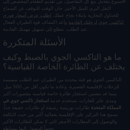
الأسبوع يتعامل مع كل التفاصيل، من تقديم الطعام المخصص إلى
النقل البري للميل الأخير. حان الوقت للتوقف عن السماح
للجداول التجارية بإملاء نجاح عملك.
اطلب عرض أسعار فوري
لتاكسي جوي لرحلتك القادمة
وأعد اكتشاف قوة الطيران الفعال
عند الطلب. نتطلع إلى تسهيل مهمتك القادمة.
الأسئلة المتكررة
ما هو التاكسي الجوي بالضبط وكيف
يختلف عن الطائرة الخاصة القياسية؟
التاكسي الجوي هو فئة محددة من الطيران عند الطلب مصممة
للرحلات الإقليمية القصيرة، وعادة ما تكون أقل من 500 ميل.
بينما قد يتضمن استئجار طائرة خاصة قياسية مقصورات أكبر
ومدى عابر للقارات، تستخدم خدمة
استئجار تاكسي جوي في
المملكة المتحدة
طائرات توربينية رشيقة أو طائرات خفيفة جداً.
يسمح هذا التركيز على الإقليمية بفعالية أكبر من حيث التكلفة
والوصول إلى المطارات الأصغر التي لا يمكن للطائرات الأكبر
حجماً الوصول إليها ببساطة.