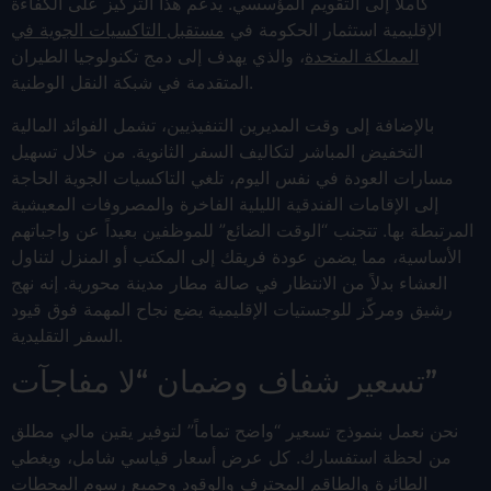
كاملاً إلى التقويم المؤسسي. يدعم هذا التركيز على الكفاءة
الإقليمية استثمار الحكومة في
مستقبل التاكسيات الجوية في
المملكة المتحدة
، والذي يهدف إلى دمج تكنولوجيا الطيران
المتقدمة في شبكة النقل الوطنية.
بالإضافة إلى وقت المديرين التنفيذيين، تشمل الفوائد المالية
التخفيض المباشر لتكاليف السفر الثانوية. من خلال تسهيل
مسارات العودة في نفس اليوم، تلغي التاكسيات الجوية الحاجة
إلى الإقامات الفندقية الليلية الفاخرة والمصروفات المعيشية
المرتبطة بها. تتجنب “الوقت الضائع” للموظفين بعيداً عن واجباتهم
الأساسية، مما يضمن عودة فريقك إلى المكتب أو المنزل لتناول
العشاء بدلاً من الانتظار في صالة مطار مدينة محورية. إنه نهج
رشيق ومركّز للوجستيات الإقليمية يضع نجاح المهمة فوق قيود
السفر التقليدية.
تسعير شفاف وضمان “لا مفاجآت”
نحن نعمل بنموذج تسعير “واضح تماماً” لتوفير يقين مالي مطلق
من لحظة استفسارك. كل عرض أسعار قياسي شامل، ويغطي
الطائرة والطاقم المحترف والوقود وجميع رسوم المحطات