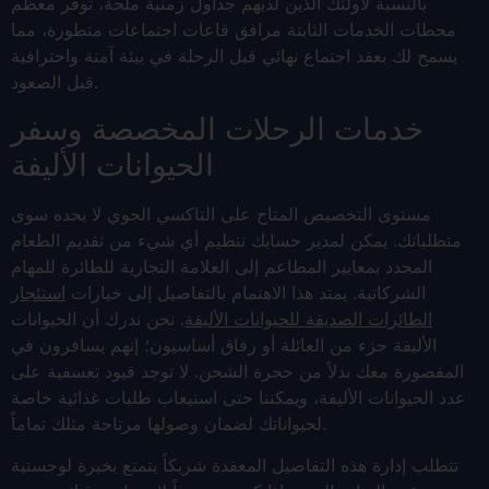
بالنسبة لأولئك الذين لديهم جداول زمنية ملحة، توفر معظم
محطات الخدمات الثابتة مرافق قاعات اجتماعات متطورة، مما
يسمح لك بعقد اجتماع نهائي قبل الرحلة في بيئة آمنة واحترافية
قبل الصعود.
خدمات الرحلات المخصصة وسفر
الحيوانات الأليفة
مستوى التخصيص المتاح على التاكسي الجوي لا يحده سوى
متطلباتك. يمكن لمدير حسابك تنظيم أي شيء من تقديم الطعام
المحدد بمعايير المطاعم إلى العلامة التجارية للطائرة للمهام
الشركاتية. يمتد هذا الاهتمام بالتفاصيل إلى خيارات
استئجار
الطائرات الصديقة للحيوانات الأليفة
. نحن ندرك أن الحيوانات
الأليفة جزء من العائلة أو رفاق أساسيون؛ إنهم يسافرون في
المقصورة معك بدلاً من حجرة الشحن. لا توجد قيود تعسفية على
عدد الحيوانات الأليفة، ويمكننا حتى استيعاب طلبات غذائية خاصة
لحيواناتك لضمان وصولها مرتاحة مثلك تماماً.
تتطلب إدارة هذه التفاصيل المعقدة شريكاً يتمتع بخبرة لوجستية