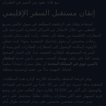
مع ثلاثة عقود من التميز في الطيران.
إتقان مستقبل السفر الإقليمي
استعادة وقتك هي الرفاهية المطلقة في سوق عالمي سريع
الخطى. من خلال الانتقال من المراكز التجارية المزدحمة إلى
المطارات الإقليمية من نقطة إلى نقطة، رأيت كيف يمكن لجدول
رحلات مخصص أن يحول إنتاجيتك التنفيذية. سواء كنت تعطي
الأولوية لإمكانية الوصول إلى المطارات للطائرات التوربينية أو
السرعة المضغوطة للطائرة الخفيفة جداً، فإن الخيار الصحيح
يعتمد كلياً على ملف مهمتك المحدد. يضمن تأمين خدمة
استئجار
تاكسي جوي في المملكة المتحدة
أن يظل سفرك امتداداً سلساً
لحياتك المهنية بدلاً من عقبة لوجستية معطلة.
يوفر فريقنا السلطة والشبكة اللازمة لإدارة هذه المتطلبات
المعقدة بدقة خبيرة. مع أكثر من 30 عاماً من الخبرة في الصناعة
والوصول إلى أكثر من 10,000 طائرة حول العالم، نحن في وضع
فريد لتسهيل حتى أكثر مسارات رحلاتك تطلباً. ستحصل على دعم
مدير حساب شخصي مخصص على مدار الساعة طوال أيام