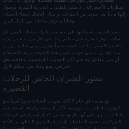
المطارات الأصغر التي لا يمكن للطائرات التجارية الكبيرة الوصول
إليها مادياً. هذا يقربك من اجتماعك أو مكان إقامتك لقضاء العطلة،
وغالباً ما يوفر ساعات من النقل البري.
تتميز الخدمة باستجابتها. في بيئة تتغير فيها احتياجات العمل كل
ساعة، توفر القدرة على تنظيم رحلة في أقل من ساعتين ميزة
تنافسية لا مثيل لها. أنت لست مقيداً بجدول زمني صارم؛ بل يتم
بناء الجدول الزمني حولك. تضمن هذه الطبيعة سريعة الاستجابة
أن يتم التعامل مع حتى أكثر التحديات اللوجستية المفاجئة بحل
احترافي يضع وقتك في المقام الأول.
تطور الطيران الخاص للرحلات
القصيرة
مع تقدمنا في عام 2026، شهدت الصناعة تحولاً كبيراً نحو
تكنولوجيا الطائرات التوربينية الأكثر استدامة وكفاءة. لم تعد هذه
الطائرات تُرى على أنها حل وسط، بل كخيار استراتيجي للرحلات
الشركاتية متعددة القطاعات. إنها توفر التوازن المثالي بين الأداء
والاعتبارات البيئية للرحلات الإقليمية القصيرة. لقد لاحظنا أيضاً