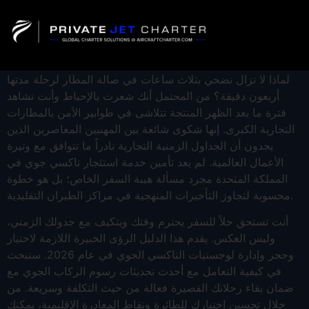
PR
A GU
OT
A
لماذا لا تزال تضحي بثلاث ساعات في صالة المطار لرحلة مدتها
أربعون دقيقة؟ من المحتمل أنك شعرت بالإحباط وأنت تشاهد
فترة ما بعد الظهر المنتجة تتلاشى في طوابير الأمن بالمطارات
التجارية الكبرى. إنها شكوى شائعة بين المهنيين المعاصرين الذين
يجدون أن الجداول الزمنية التجارية نادراً ما تتوافق مع وتيرة
الأعمال العالمية. لم يعد تأمين خدمة استئجار تاكسي جوي في
المملكة المتحدة مجرد مسألة هيبة السفر الخاص؛ بل هو خطوة
محسوبة لتجاوز التأخيرات المنهجية في مراكز الطيران التقليدية.
أنت تستحق حلاً للسفر يحترم وقتك ويتكيف مع جدولك الزمني،
وليس العكس. يقدم هذا الدليل الرؤى الخبيرة اللازمة لاختيار
وحجز وإدارة لوجستيات التاكسي الجوي في عام 2026. سنبحث
في كيفية التعامل مع أحدث تحديثات رسوم الركاب الجوي مع
ضمان بقاء رحلاتك القصيرة فعالة من حيث التكلفة وسريعة. من
خلال تحسين اختيارك للطائرة ونقاط المغادرة الإقليمية، يمكنك