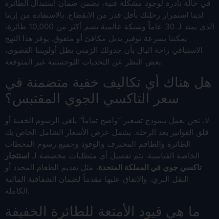
في حالة نادرة لوجود مشكلة فنية، يضمن ضمان استبدال الطائرة
لدينا استمرار رحلتك بأقل قدر من الانقطاع. بالاستفادة من إرثنا
الذي يمتد لـ 30 عاماً وشبكة عالمية تضم أكثر من 10,000 طائرة،
يمكننا بسرعة توفير بديل مكافئ أو متفوق. يوفر هذا النهج
الاستباقي راحة البال بأن جدولك الزمني يظل أولويتنا القصوى،
بغض النظر عن التحديات اللوجستية غير المتوقعة.
هل هناك أي تكاليف خفية متضمنة في
سعر التاكسي الجوي المقتبس؟
لا، نحن نعمل بنموذج تسعير “واضح تماماً” يلغي الرسوم الخفية أو
قلق الفواتير بعد الرحلة. يشمل عرض الأسعار الشامل الخاص بك
الطائرة والطاقم المحترف والوقود وجميع رسوم المحطات
الخاصة القياسية. يتم تفصيل أي متطلبات مخصصة لـ
استئجار
تاكسي جوي في المملكة المتحدة
، مثل تقديم الطعام المحدد أو
النقل البري، والاتفاق عليها مقدماً لضمان الشفافية المالية
الكاملة.
ما هي قيود الأمتعة للطائرة الخفيفة