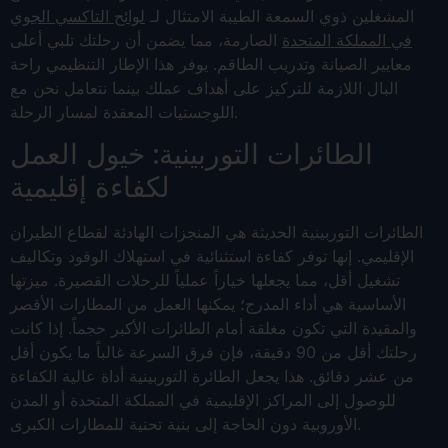
المشغلين ذوي السمعة الطيبة الامتثال لـ
لوائح التاكسي الجوي
في المملكة المتحدة
الصارمة، مما يضمن أن رحلتك تلبي أعلى
معايير الصيانة وتدريب الطاقم. يوفر هذا الإطار التنظيمي راحة
البال اللازمة للتركيز على أهداف عملك بينما نتعامل نحن مع
اللوجستيات المعقدة لمسار الرحلة.
الطائرات التوربينية: خيول العمل
لكفاءة إقليمية
الطائرات التوربينية الحديثة هي المنجزات الهادئة لقطاع الطيران
الإقليمي. إنها توفر كفاءة استثنائية في استهلاك الوقود وتكاليف
تشغيل أقل، مما يجعلها خياراً عملياً للرحلات القصيرة. ميزتها
الأساسية هي أداء المدرج؛ يمكنها العمل من المطارات الأقصر
والمقيدة التي تكون مغلقة أمام الطائرات الأكبر حجماً. إذا كانت
رحلتك أقل من 90 دقيقة، فإن فرق السرعة غالباً ما يكون أقل
من عشر دقائق. هذا يجعل الطائرة التوربينية أداة عالية الكفاءة
للوصول إلى المراكز الإقليمية في المملكة المتحدة أو المدن
الأوروبية دون الحاجة إلى بنية تحتية للمطارات الكبرى.