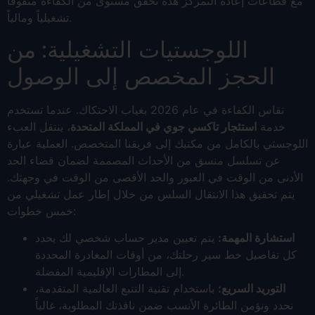
مع قطاعات إعادة التمركز هذه تحقق مستوى من الكفاءة متفوقاً
تشغيلياً ومالياً.
اللوجستيات التشغيلية: من
الحجز المخصص إلى الوصول
تقاس الكفاءة في عام 2026 بغياب الاحتكاك. عندما تستخدم
خدمة
استئجار تاكسي جوي في المملكة المتحدة
، ينتقل العبء
اللوجستي بالكامل من مكتبك إلى فريقنا المتخصص. العملية عبارة
عن تسلسل منسق من الأحداث المصممة لضمان قضاء الحد
الأدنى من الوقت في العبور والحد الأقصى من الوقت في وجهتك.
يتم تحقيق هذا الانتقال السلس من خلال إطار عمل تشغيلي من
خمس خطوات:
استشارة المهمة:
يتم تعيين مدير حساب شخصي لك يحدد
كل تفاصيل خط سير رحلتك، من أوقات المغادرة المحددة
إلى المطارات الإقليمية المفضلة.
التوريد السريع:
باستخدام تقنية التتبع العالمية المتقدمة،
نحدد ونؤمن الطائرة الأنسب ضمن نافذتك المطلوبة، غالباً