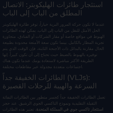
استئجار طائرات الهليكوبتر: الاتصال
المطلق من الباب إلى الباب
عندما لا تكون حركة المرور البرية خياراً، توفر طائرة الهليكوبتر
الحل الأمثل للنقل من الباب إلى الباب. يمكن لهذه الطائرات
الهبوط في مواقع خاصة أو مقار الشركات أو الفنادق، متجاوزة
تجربة المطار بالكامل. بينما تكون سعة الأمتعة محدودة بطبيعة
الحال مقارنة بالبدائل ذات الأجنحة الثابتة، فإن الوقت الذي يتم
توفيره بالهبوط بالضبط حيث تحتاج إلى أن تكون كبيراً. إنها
الطريقة الأكثر مباشرة لاستعادة يومك عندما تكون هناك
اجتماعات متعددة مجدولة عبر مقاطعات مختلفة.
الطائرات الخفيفة جداً (VLJs):
السرعة والهيبة للرحلات القصيرة
تعمل الطائرات الخفيفة جداً كجسر متطور بين الطائرات النفاثة
الثقيلة التقليدية ونموذج التاكسي الجوي الرشيق. عند حجز
استئجار تاكسي جوي في المملكة المتحدة
، تعتبر هذه الطائرات