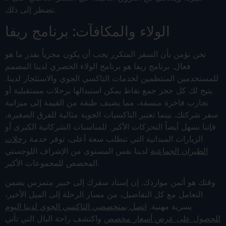
تضطر إلى ذلك.
الولاء والمكافآت: برنامج ريفا
نحن نؤمن بأن السفر المتكرر يجب أن يكون مجزياً بقدر ما هو
فعال. برنامج ريفا هو برنامج الولاء الحصري لدينا المصمم
للمستخدمين المنتظمين لخدمات التاكسي الجوي والاستئجار لدينا.
يتيح لك كل حجز جمع نقاط يمكن استبدالها برحلات مستقبلية أو
تجارب فاخرة منسقة، مما يضيف طبقة من القيمة إلى ميزانية
سفر شركتك. بينما تعتبر التاكسيات الجوية مثالية للفرق الصغيرة،
فإننا نسهل أيضاً التحركات الأكبر. للمناسبات الشركاتية الكبرى أو
الزيارات الميدانية التي تتطلب سعة أعلى، توفر خدمة
رحلات
الطيران الجماعية
لدينا نفس المستوى من الإشراف اللوجستي
المخصص للمجموعات الأكبر.
وقتك هو أثمن مواردك. إن إسناد سفرك إلى خبير متمرس يضمن
التعامل مع كل التفاصيل، من مسار الرحلة إلى الميل الأخير،
بسرية مهنية.
اتصل بمتخصصي التاكسي الجوي لدينا اليوم
للحصول على عرض أسعار مخصص
واكتشف راحة البال التي تأتي