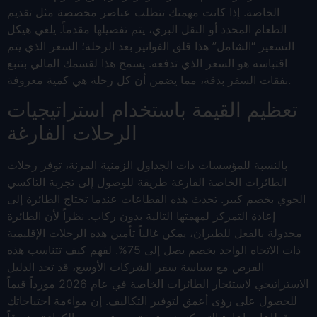
الخاصة. إذا كانت مهمتك تتطلب عناصر مخصصة مثل تقديم
الطعام المحدد أو النقل البري، يتم تفصيلها مقدماً. يلغي هيكل
التسعير “الشامل” هذا قلق الفواتير بعد الرحلة؛ السعر الذي يتم
اقتباسه هو السعر الذي تدفعه. يسمح هذا لقسمك المالي بتتبع
نفقات السفر بدقة، مما يضمن أن كل رحلة هي كمية معروفة.
تعظيم القيمة باستخدام استراتيجيات
الرحلات الفارغة
بالنسبة للمؤسسات ذات الجداول الزمنية المرنة، توفر رحلات
الطائرات الخاصة الفارغة طريقة للوصول إلى تجربة التاكسي
الجوي بخصم كبير. تحدث هذه القطاعات عندما تحتاج الطائرة إلى
إعادة التمركز لمهمتها التالية بدون ركاب. نظراً لأن الطائرة
مجدولة بالفعل للطيران، يمكن غالباً تأمين هذه الرحلات الإقليمية
ذات الاتجاه الواحد بخصم يصل إلى 75%. لفهم كيف تتناسب هذه
الفرص مع سياسة سفر الشركات الأوسع، قد تجد
الدليل
الاستراتيجي لاستئجار الطائرات الخاصة في عام 2026
مورداً قيماً
للحصول على رؤى أعمق لتوفير التكاليف. إن مواءمة احتياجاتك