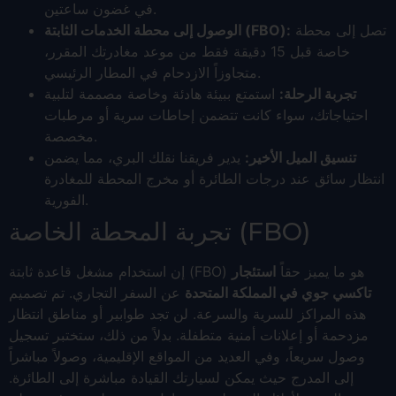
في غضون ساعتين.
تصل إلى محطة
الوصول إلى محطة الخدمات الثابتة (FBO):
خاصة قبل 15 دقيقة فقط من موعد مغادرتك المقرر،
متجاوزاً الازدحام في المطار الرئيسي.
تجربة الرحلة:
استمتع ببيئة هادئة وخاصة مصممة لتلبية
احتياجاتك، سواء كانت تتضمن إحاطات سرية أو مرطبات
مخصصة.
تنسيق الميل الأخير:
يدير فريقنا نقلك البري، مما يضمن
انتظار سائق عند درجات الطائرة أو مخرج المحطة للمغادرة
الفورية.
تجربة المحطة الخاصة (FBO)
إن استخدام مشغل قاعدة ثابتة (FBO) هو ما يميز حقاً
استئجار
تاكسي جوي في المملكة المتحدة
عن السفر التجاري. تم تصميم
هذه المراكز للسرية والسرعة. لن تجد طوابير أو مناطق انتظار
مزدحمة أو إعلانات أمنية متطفلة. بدلاً من ذلك، ستختبر تسجيل
وصول سريعاً، وفي العديد من المواقع الإقليمية، وصولاً مباشراً
إلى المدرج حيث يمكن لسيارتك القيادة مباشرة إلى الطائرة.